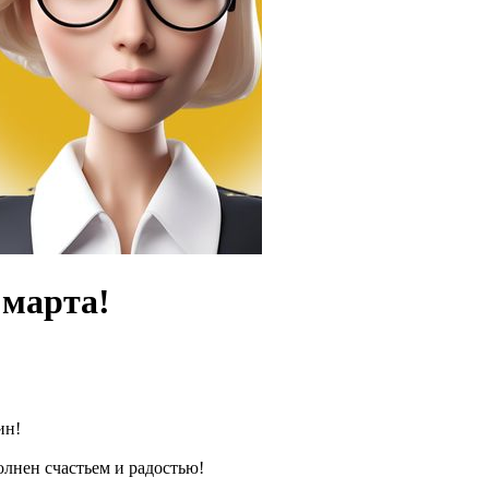
 марта!
ин!
олнен счастьем и радостью!