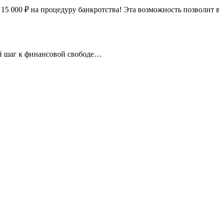
а 15 000 ₽ на процедуру банкротства! Эта возможность позволит 
й шаг к финансовой свободе
вашу безопасность и защиту интересов.
ля себя или делитесь этим предложением с друзьями, чтобы они 
artapp=a_2bjyvA1cS7sN4cBFvHUvcM