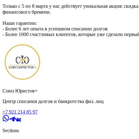
Только с 5 по 8 марта у нас действует уникальная акция: скидк
финансового бремени.
Наши гарантии:
- Более 6 лет опыта в успешном списании долгов
- Более 1000 счастливых клиентов, которые уже сделали первы
- Договор, проверенный Роспотребнадзором, что обеспечивает 
Не упустите шанс избавиться от долгов выгодно! Действуйте д
жизнь!
Позвольте себе быть свободными — ведь вы это заслужили!
Забронировать скидку -
https://t.me/SoUristov_bot/aboutme?st
Союз Юристов+
Центр списания долгов и банкротства физ. лиц
+7 921 214 85 97
Sections