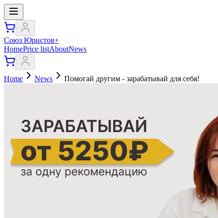
Союз Юристов+
Home
Price list
About
News
Home
News
Помогай другим - зарабатывай для себя!